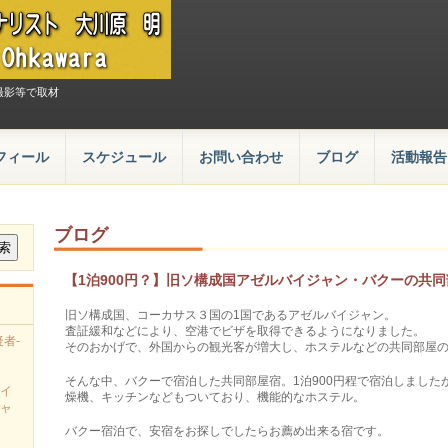
撮影等で取材
フィール
スケジュール
お問い合わせ
ブログ
活動報告
ブログ
【1泊900円？】旧ソ構成国アゼルバイジャン・バクーの共
旧ソ構成国、コーカサス３国の1国であるアゼルバイジャン。
査証緩和などにより、空港でビザを取得できるようになりました。
者-
そのおかげで、外国からの観光客が増大し、ホステルなどの共同部屋
そんな中、バクーで宿泊した共同部屋宿。1泊900円程で宿泊しまし
イ
燥機、キッチンなどもついており、機能的なホステル。
ャ
バクー宿泊で、安宿をお探しでしたらお薦め出来る宿です。