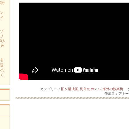
華街
ン
イ
ゾ
リ
3人
も攻
市
送
った
て
カテゴリー：
旧ソ構成国
,
海外のホテル
,
海外の歓楽街
｜
作成者：アキ