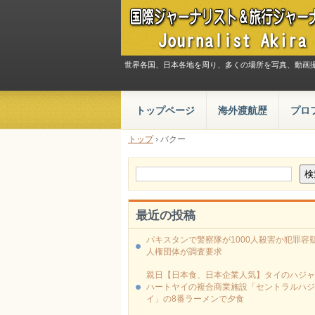
世界各国、日本各地を周り、多くの場所を写真、動画
トップページ
海外渡航歴
プロ
トップ
›
バクー
最近の投稿
パキスタンで警察隊が1000人殺害か犯罪容疑
人権団体が調査要求
親日【日本食、日本企業人気】タイのハジャ
ハートヤイの複合商業施設「セントラルハジ
イ」の8番ラーメンで夕食