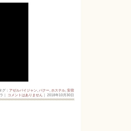
 タグ：
アゼルバイジャン
,
バクー
,
ホステル
,
安宿
ーラ｜
コメントはありません
｜ 2018年10月30日