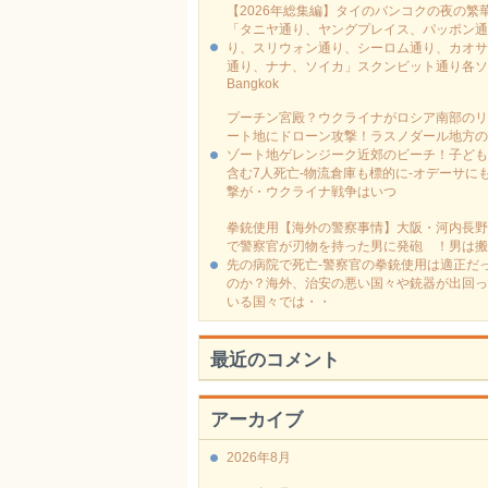
【2026年総集編】タイのバンコクの夜の繁
「タニヤ通り、ヤングプレイス、パッポン通
り、スリウォン通り、シーロム通り、カオサ
通り、ナナ、ソイカ」スクンビット通り各ソ
Bangkok
プーチン宮殿？ウクライナがロシア南部のリ
ート地にドローン攻撃！ラスノダール地方の
ゾート地ゲレンジーク近郊のビーチ！子ども
含む7人死亡-物流倉庫も標的に‐オデーサに
撃が・ウクライナ戦争はいつ
拳銃使用【海外の警察事情】大阪・河内長野
で警察官が刃物を持った男に発砲 ！男は搬
先の病院で死亡-警察官の拳銃使用は適正だ
のか？海外、治安の悪い国々や銃器が出回っ
いる国々では・・
最近のコメント
アーカイブ
2026年8月