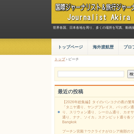
世界各国、日本各地を周り、多くの場所を写真、動画
トップページ
海外渡航歴
プロ
トップ
›
ビーチ
最近の投稿
【2026年総集編】タイのバンコクの夜の繁
「タニヤ通り、ヤングプレイス、パッポン通
り、スリウォン通り、シーロム通り、カオサ
通り、ナナ、ソイカ」スクンビット通り各ソ
Bangkok
プーチン宮殿？ウクライナがロシア南部のリ