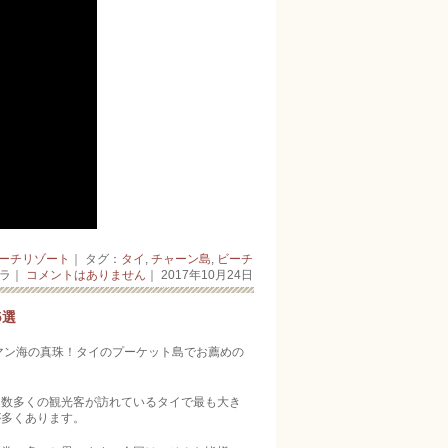
ーチリゾート
｜ タグ：
タイ
,
チャーン島
,
ビーチ
ーラ｜
コメントはありません
｜ 2017年10月24日
5選
マン海の真珠！タイのプーケット島でお薦めの
ら数多くの観光客が訪れているタイで最も大き
が多くあります。