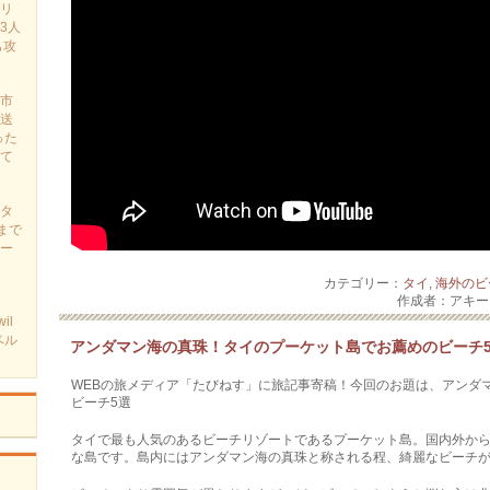
リ
3人
も攻
市
送
った
て
タ
まで
ー
カテゴリー：
タイ
,
海外のビ
作成者：アキ
il
ベル
アンダマン海の真珠！タイのプーケット島でお薦めのビーチ
WEBの旅メディア「たびねす」に旅記事寄稿！今回のお題は、アンダ
ビーチ5選
タイで最も人気のあるビーチリゾートであるプーケット島。国内外か
な島です。島内にはアンダマン海の真珠と称される程、綺麗なビーチ