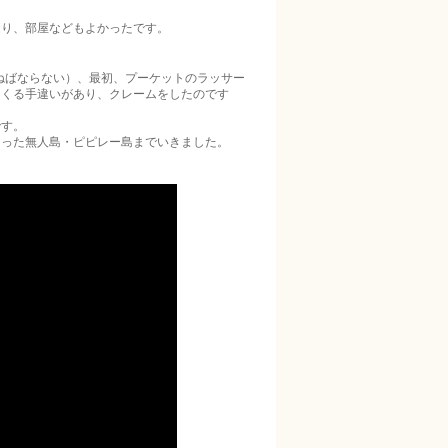
、部屋などもよ­­­かったです。
ならない）、­­­最初、プーケットのラッサー
からくる手違いがあり、クレームをしたのです
です。
た無人島・ピピ­­­レー島までいきました。