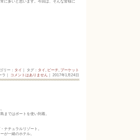
非常に多いと思います。今回は、そんな皆様に
ゴリー：
タイ
｜ タグ：
タイ
,
ビーチ
,
プーケット
ーラ｜
コメントはありません
｜ 2017年1月24日
へ。
ではボートを­­­使い到着。
チュラルリゾ­­­ート。
一緒のホテル­­­。