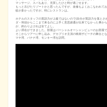
マッサージ、スパもあり、充実したひと時が過ごせます。
もっと古びたリゾートかと思ったんですが、改修もよくおこなわれており
蚊が多かったですが。特にレストランは。
ホテルのスタッフの英語力が上級ではないので(自分が英語力を落とさねば
ダ－埠頭からここまで来るのに上手く意思疎通が出来て­な­か­った事
が、終わりよければ全てよ­し。
よい滞在ができました。部屋はパーシャルオーシャンビューのお部屋
そこからツアーに申し込み、デカプリオ主演の映画ザビーチの舞台となっ
マヤ湾、バナナ湾、モンキー湾を訪問。