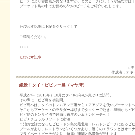
ビーチにより雰囲気が異なりますが、どのビーチにしようか悩む方は
プーケット島の中でお薦めの5つのビーチをご紹介いたします。
たびねす記事は下記をクリックして
ご確認ください。
↓↓↓↓↓
たびねす記事
カテ
作成者：アキ
絶景！タイ・ピピレー島（マヤ湾）
平成27年（2015年）10月にタイを2年4か月ぶりに訪問。
その際に、ピピ島を初訪問。
ピピ島へは、タイのドンムアン空港からエアアジアを使いプーケット
そこからプーケットのラサダー埠頭までタクシーで赴き、埠頭からピピ島ま
ピピ島のトンサイ湾で経由し東岸のレムトンビーチへ！
ピピナチュラルリゾートに宿泊！
５泊お世話になったピピ・ドン島の最北端・レムトンビーチにあるピピ・ナ
プールがあり、レストランがいくつかあり、近くのエラワンとはオーナーが
プライベートビーチがあり、綺麗な珊瑚と熱帯魚が見れます。