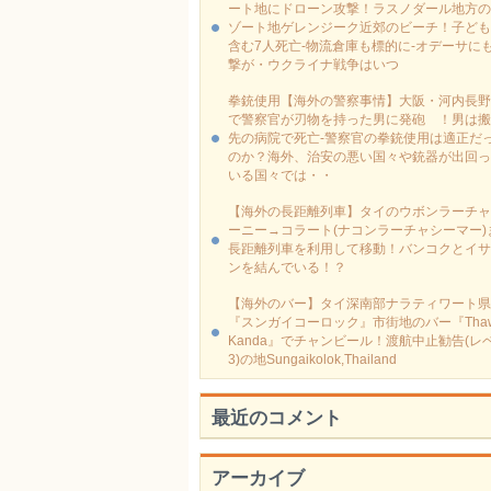
ート地にドローン攻撃！ラスノダール地方の
ゾート地ゲレンジーク近郊のビーチ！子ども
含む7人死亡-物流倉庫も標的に‐オデーサに
撃が・ウクライナ戦争はいつ
拳銃使用【海外の警察事情】大阪・河内長野
で警察官が刃物を持った男に発砲 ！男は搬
先の病院で死亡-警察官の拳銃使用は適正だ
のか？海外、治安の悪い国々や銃器が出回っ
いる国々では・・
【海外の長距離列車】タイのウボンラーチャ
ーニー→コラート(ナコンラーチャシーマー)
長距離列車を利用して移動！バンコクとイサ
ンを結んでいる！？
【海外のバー】タイ深南部ナラティワート県
『スンガイコーロック』市街地のバー『Thaw
Kanda』でチャンビール！渡航中止勧告(レ
3)の地Sungaikolok,Thailand
最近のコメント
アーカイブ