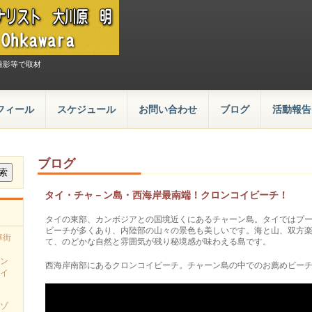
撮影等で取材
フィール
スケジュール
お問い合わせ
ブログ
活動報告
ブログ
タイ・チャ－ン島・西海岸最南端！クロンコイビーチ！
タイの東部、カンボジアとの国境近くにあるチャーン島。タイではプ
ビーチが多くあり、内陸部の山々の景色も美しいです。海と山、双方
華街
て、のどかな自然と雰囲気が残り秘境感が味わえる島です。
ン
西海岸南部にあるクロンコイビーチ。チャーン島の中でのお薦めビー
イ
ゾ