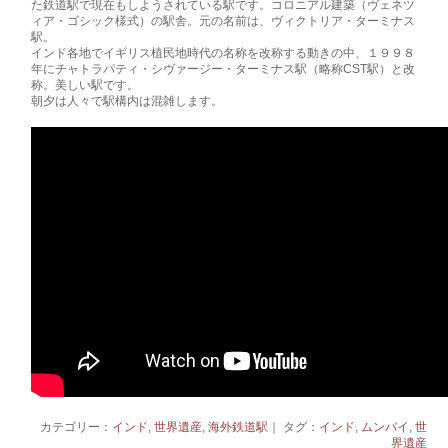
た鉄道駅で現在もしようされている駅です。コロニアル建築（ヴェネツ
ィア・ゴシック様式）の駅舎。元の名前は、ヴィクトリア・ターミナス
駅。
インド各地でイギリス植民地時代の名称を改称する動きの中、１９９８
年にチャトラパティ・シヴァージー・ターミナス駅（略称CST駅）と改
称。美しい駅です。
朝夕は人々で駅構内は混雑します。
カテゴリー：
インド
,
世界遺産
,
海外鉄道駅
｜ タグ：
インド
,
ムンバイ
,
世
界遺産