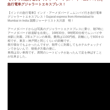
急行電車グジャラートエキスプレス！
【インドの急行電車】インド・アーメダバード→ムンバイ行き急行電車
グジャラートエキスプレス！Gujarat express from Ahmedabad to
Mumbai in India 国際ジャーナリスト大川原 明！
アーメダバードからは写真のグジャラートエクスプレスに乗り、朝7時に
アーメダバード鉄道駅を出発し、16時30分。9時間30分程でムンバイ中
央駅に到着。2等エアコンの車両。費用は1100円程。距離にして600キロ
程です。東京⇔神戸間と同じくらいの距離です。
夜行寝台でもよかったんですが、朝早くに到着してもホテルチェックイ
ンできないんで、朝発夕方着の便に。
車両は古い車両です。席間のシートピッチがあったんで足を伸ばすこと
が出来ました。