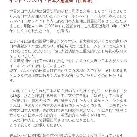
インド・ムンバイ・日本人慰霊碑（供養塔）！
世界の日本人墓地に慰霊訪問の活動！慰霊＆合掌！１００年前に３００
０人も日本人が住んでいたムンバイ（ボンベイ）！一人の日本人として
ムンバイ（ボンベイ）市内にある日本人墓地に慰霊訪問させていただき
ました。明治４１年（1908年）に設置され、この墓石は昭和８年（1933
年）に立てられたという。「供養塔」
ムンバイは綿糸の貿易で栄えたのですが、五大商社のいくつかの商社や
日本郵船が１９世紀終わり、明治時代には進出し、ムンバイに支店をも
うけるほどだったのです。他に大阪紡績や三重紡績なども綿花の取引き
をしていました。
２０世紀初めには商社の駐在員を中心に３０００人近い日本人がムンバ
イ（ボンベイ）居住していました。
現在、ムンバイの日本人駐在員が７００名程なのですが、それを考える
と１００年以上前に数多くの日本人が住んでいたというのが分かりま
す。
この地で亡くなられた日本人駐在員の方々だけではなく、いわゆる「か
らゆき」さんと呼ばれる外国（主にアジア各地）に娼婦として出稼ぎ
（実際には、貧村の出で、親に身売りされた人々も多かった。からゆき
さんは、その多くが熊本の天草出身であったようである。）に来ていた
複数の日本人女性、先の大戦で連合国の捕虜となり、牢獄され牢獄中に
亡くなった日本人兵士の方々・英霊の方々が多くおります。
一人の日本人として慰霊訪問させていただきました。
どうぞ安らかにお眠りください。
在ムンバイ日本国総領事館や現地の日本人会により管理されています。