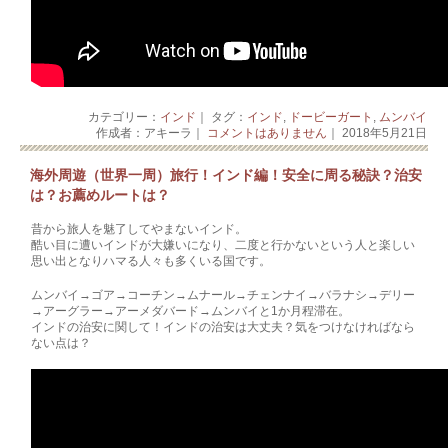
カテゴリー：
インド
｜ タグ：
インド
,
ドービーガート
,
ムンバイ
作成者：アキーラ｜
コメントはありません
｜ 2018年5月21日
海外周遊（世界一周）旅行！インド編！安全に周る秘訣？治安
は？お薦めルートは？
昔から旅人を魅了してやまないインド。
酷い目に遭いインドが大嫌いになり、二度と行かないという人と楽しい
思い出となりハマる人々も多くいる国です。
ムンバイ→ゴア→コーチン→ムナール→チェンナイ→バラナ­シ→デリー
→アーグラー→アーメダバード→ムンバイと1か月程滞在。
インドの治安に関して！インドの治安は大丈夫？気をつけなければなら
ない点は？