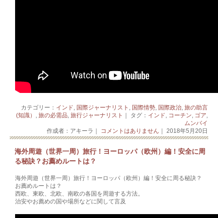
カテゴリー：
インド
,
国際ジャーナリスト
,
国際情勢
,
国際政治
,
旅の助言
(知識）
,
旅の必需品
,
旅行ジャーナリスト
｜ タグ：
インド
,
コーチン
,
ゴア
,
ムンバイ
作成者：アキーラ｜
コメントはありません
｜ 2018年5月20日
海外周遊（世界一周）旅行！ヨーロッパ（欧州）編！安全に周
る秘訣？お薦めルートは？
海外周遊（世界一周）旅行！ヨーロッパ（欧州）編！安全に周る秘訣？
お薦めルートは？
西欧、東欧、北欧、南欧の各国を周遊する方法。
治安やお薦めの国や場所などに関して言及