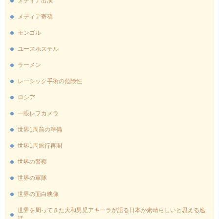
メディア出演
メディア寄稿
モンゴル
ユースホステル
ラーメン
レーシック手術の危険性
ロシア
一眼レフカメラ
世界1周前の準備
世界1周旅行再開
世界の警察
世界の軍隊
世界の面白映像
世界を周ってきた大和男児アキーラが語る日本が素晴らしいと思える逸
話