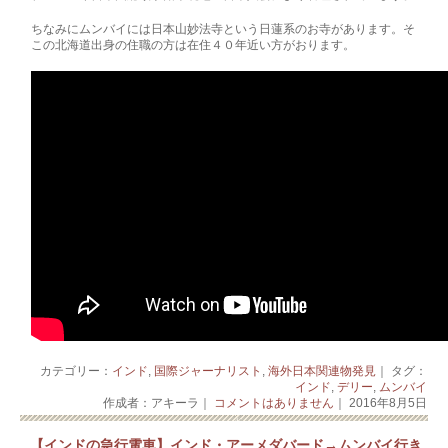
ちなみにムンバイには日本山妙法寺という日蓮系のお寺があります。そ
この北海道出身の住職の方は在住４０年近い方がおります。
カテゴリー：
インド
,
国際ジャーナリスト
,
海外日本関連物発見
｜ タグ：
インド
,
デリー
,
ムンバイ
作成者：アキーラ｜
コメントはありません
｜ 2016年8月5日
【インドの急行電車】インド・アーメダバード→ムンバイ行き