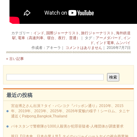
カテゴリー：
インド
,
国際ジャーナリスト
,
旅行ジャーナリスト
,
海外鉄道
駅
,
電車（高速列車、寝台、夜行、普通）
｜ タグ：
アーメダバード
,
イン
ド
,
インド電車
,
ムンバイ
作成者：アキーラ｜
コメントはありません
｜ 2016年7月7日
« 古い記事
最近の投稿
宮迫博之さん出演？タイ・バンコク『パッポン通り』2010年、2015
年、2019年、2023年、2025年、2026年変貌の様子！シーロム、タニヤ
通近くPatpong,Bangkok,Thailand
パキスタンで警察隊が1000人殺害か犯罪容疑者-人権団体が調査要求
親日【日本食、日本企業人気】タイのハジャイハートヤイの複合商業施