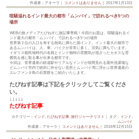
作成者：アキーラ｜
コメントはありません
｜ 2017年1月13日
喧騒溢れるインド最大の都市「ムンバイ」で訪れるべき5つの
場所
WEBの旅メディアたびねすに旅記事寄稿！今回のお題は、喧騒溢れるイ
ンド最大の都市「ムンバイ」で訪れるべき5つの場所
世界第２位の人口を有する熱気に満ちた国インド。インド最大の都市で
あるムンバイは、人、車、バイクが非常に多く、活気に満ちています。
イギリス植民地時代の名残とインド独特の雰囲気が混ざったカオスな雰
囲気を感じ取る事が出来る都市です。
今回は、世界遺産の鉄道駅やリアルなインドが垣間見れる屋外洗濯場な
どムンバイ市内で絶対に外せない見所とムンバイ湾に浮かぶ世界遺産の
エレファンタ島の石窟群をご紹介いたします。
たびねす記事は下記をクリックしてご覧くださ
い。
↓↓↓↓↓
たびねす記事
カテゴリー：
インド
,
たびねす記事
,
旅行ジャーナリスト
｜ タグ：
インド
,
ムンバイ
作成者：アキーラ｜
コメントはありません
｜ 2016年12月15日