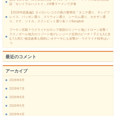
設「セントラルハジャイ」の8番ラーメンで夕食
【2026年総集編】タイのバンコクの夜の繁華街「タニヤ通り、ヤングプ
レイス、パッポン通り、スリウォン通り、シーロム通り、カオサン通
り、ナナ、ソイカ」スクンビット通り各ソイBangkok
プーチン宮殿？ウクライナがロシア南部のリゾート地にドローン攻撃！
ラスノダール地方のリゾート地ゲレンジーク近郊のビーチ！子ども3人含
む7人死亡-物流倉庫も標的に‐オデーサにも攻撃が・ウクライナ戦争はい
つ
最近のコメント
アーカイブ
2026年8月
2026年7月
2026年6月
2026年5月
2026年4月