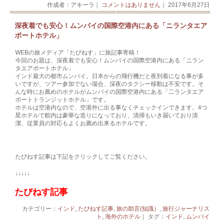
作成者：アキーラ｜
コメントはありません
｜ 2017年6月27日
深夜着でも安心！ムンバイの国際空港内にある「ニランタエア
ポートホテル」
WEBの旅メディア「たびねす」に旅記事寄稿！
今回のお題は、深夜着でも安心！ムンバイの国際空港内にある「ニラン
タエアポートホテル」
インド最大の都市ムンバイ。日本からの飛行機だと夜到着になる事が多
いですが、ツアー参加でない場合、深夜のタクシー移動は不安です。そ
んな時にお薦めのホテルがムンバイの国際空港内にある「二ランタエア
ポートトランジットホテル」です。
ホテルは空港内なので、空港外に出る事なくチェックインできます。4つ
星ホテルで館内は豪華な造りになっており、清掃もいき届いており清
潔、従業員の対応もよくお薦め出来るホテルです。
たびねす記事は下記をクリックしてご覧ください。
↓↓↓↓↓
たびねす記事
カテゴリー：
インド
,
たびねす記事
,
旅の助言(知識）
,
旅行ジャーナリス
ト
,
海外のホテル
｜ タグ：
インド
,
ムンバイ