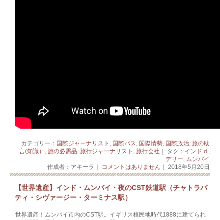
カテゴリー：
国際ジャーナリスト
,
国際バス
,
国際情勢
,
国際政治
,
旅の助
言(知識）
,
旅の必需品
,
旅行ジャーナリスト
,
旅行会社
｜ タグ：
インドｄ
,
デリー
,
ムンバイ
作成者：アキーラ｜
コメントはありません
｜ 2018年5月20日
【世界遺産】インド・ムンバイ・夜のCST鉄道駅（チャトラパ
ティ・シヴァージー・ターミナス駅）
世界遺産！ムンバイ市内のCST駅。イギリス植民地時代1888に建てられ