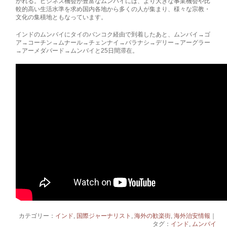
かれる。ビジネス機会が豊富なムンバイには、より大きな事業機会や比
較的高­い生活水準を求め国内各地から多くの人が集まり、様々な宗教・
文化の集積地ともなって­います。
インドのムンバイに­タイのバンコク経由で到着したあと、ムンバイ→ゴ
ア→コーチン→ムナール→チェンナイ→バラナ­シ→デリー→アーグラー
→アーメダバード→ムンバイと25日間滞在。
カテゴリー：
インド
,
国際ジャーナリスト
,
海外の歓楽街
,
海外治安情報
｜
タグ：
インド
,
ムンバイ