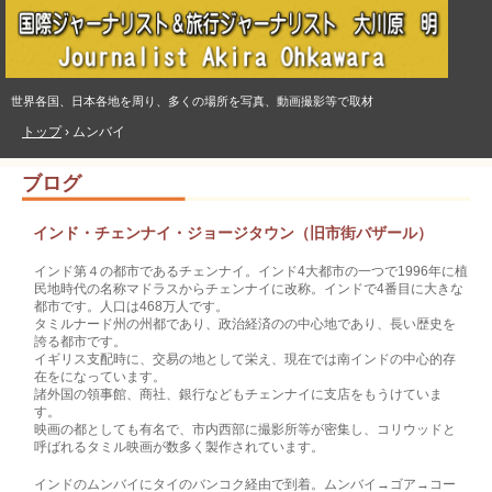
世界各国、日本各地を周り、多くの場所を写真、動画撮影等で取材
トップ
›
ムンバイ
ブログ
インド・チェンナイ・ジョージタウン（旧市街バザール）
インド第４の都市であるチェンナイ。インド4大都市の一つで1996年に植
民地時代の名称マドラスからチェンナイに改称。インドで4番目に大きな
都市です。人口は468万人です。
タミルナード州の州都であり、政治経済のの中心地であり、長い歴史を
誇る都市です。
イギリス支配時に、交易の地として栄え、現在では南インドの中心的存
在をになっています。
諸外国の領事館、商社、銀行などもチェンナイに支店をもうけていま
す。
映画の都としても有名で、市内西部に撮影所等が密集し、コリウッドと
呼ばれるタミル映画が数多く製作されています。
インドのムンバイにタイのバンコク経由で到着。ムンバイ→ゴア→コー