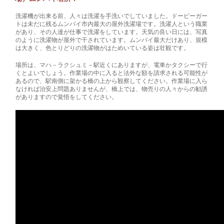
洗濯機が出来る前、人々は洗濯を手洗いでしていました。ドービーガー
トは未だに残るムンバイ市内最大の屋外洗濯場です。洗濯人という職業
があり、その人達が仕事で洗濯をしています。天気の良い日には、写真
のように洗濯物が屋外で干されています。ムンバイ最大だけあり、規模
は大きく、色とりどりの洗濯物がはためいている姿は壮観です。
場所は、マハ－ラクシュミ－駅近くにありますが、電車かタクシーで行
くとよいでしょう。作業場の中に入ると法外な額を請求される可能性が
あるので、駅南側に架かる橋の上から観察してください。作業場に入ら
なければ治安上問題ありませんが、橋上では、物売りの人々からの勧誘
がありますので覚悟をしてください。