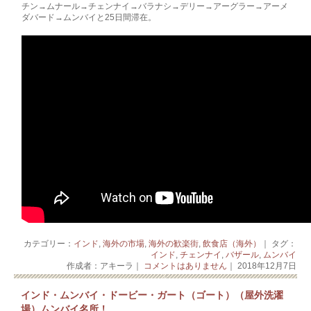
チン→ムナール→チェンナイ→バラナシ→デリー→アーグラー→アーメ
ダバード→ムンバイと25日間滞在。
カテゴリー：
インド
,
海外の市場
,
海外の歓楽街
,
飲食店（海外）
｜ タグ：
インド
,
チェンナイ
,
バザール
,
ムンバイ
作成者：アキーラ｜
コメントはありません
｜ 2018年12月7日
インド・ムンバイ・ドービー・ガート（ゴート）（屋外洗濯
場）ムンバイ名所！