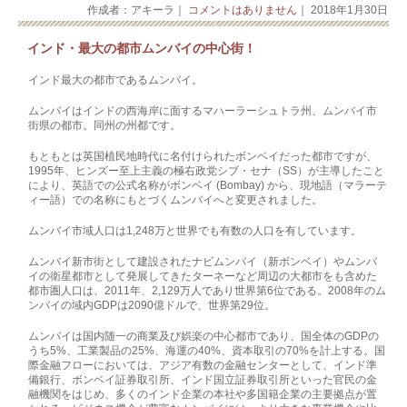
作成者：アキーラ｜
コメントはありません
｜ 2018年1月30日
インド・最大の都市ムンバイの中心街！
インド最大の都市であるムンバイ。
ムンバイはインドの西海岸に面するマハーラーシュトラ州、ムンバイ市
街県の都市­。同州の州都です。
もともとは英国植民地時代に名付けられたボンベイだった都市ですが、
1995年、ヒンズー至上主義の極右政党シブ・セナ（SS）が主導したこと
により、英­語での公式名称がボンベイ (Bombay) から、現地語（マラーテ
ィー語）での名称にもとづくムンバイへと変更されました。
ムンバイ市域人口は1,248万と世界でも有数の人口を有しています。
ムンバイ新市街として建設されたナビ­ムンバイ（新ボンベイ）やムンバ
イの衛星都市として発展してきたターネーなど周辺の大­都市をも含めた
都市圏人口は、2011年、2,129万人であり世界第6位である。2­008年のム
ンバイの域内GDPは2090億ドルで、世界第29位。
ムンバイは国内随一の商業及び娯楽の中心都市であり、国全体のGDPの
うち5%、工業­製品の25%、海運の40%、資本取引の70%を計上する。国
際金融フローにおいては­、アジア有数の金融センターとして、インド準
備銀行、ボンベイ証券取引所、インド国立­証券取引所といった官民の金
融機関をはじめ、多くのインド企業の本社や多国籍企業の主­要拠点が置