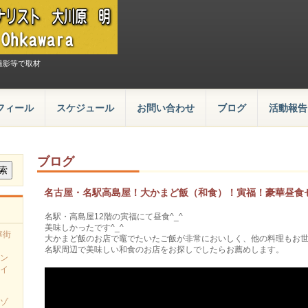
撮影等で取材
フィール
スケジュール
お問い合わせ
ブログ
活動報告
ブログ
名古屋・名駅高島屋！大かまど飯（和食）！寅福！豪華昼食
名駅・高島屋12階の寅福にて昼食^_^
美味しかったです^_^
華街
大かまど飯のお店で竈でたいたご飯が非常においしく、他の料理もお
名駅周辺で美味しい和食のお店をお探しでしたらお薦めします。
ン
イ
ゾ