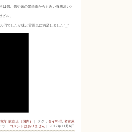
住所は錦。錦や栄の繁華街からも近い堀川沿い》
社ビル。
0円でしたが味と雰囲気に満足しました^_^
地方
,
飲食店（国内）
｜ タグ：
タイ料理
,
名古屋
ーラ｜
コメントはありません
｜ 2017年11月6日