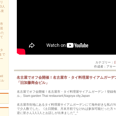
リ
3人
も攻
市
送
った
て
タ
まで
ー
カテゴリー：
作成者：アキ
il
名古屋でオフ会開催！名古屋市・タイ料理屋サイアムガーデ
ベル
「旧加藤商会ビル」
名古屋でオフ会開催！名古屋市・タイ料理屋サイアムガーデン！登録有
ル」Siam garden Thai restaurant,Nagoya city,Japan
名古屋市街地にあるタイ料理屋サイアムガーデンにて海外好きな私のYo
で少人数でした。《土日開催、月末月初でなければ参加可能だった方々
逆に皆さん1人1人とお話しが出来ました^_^