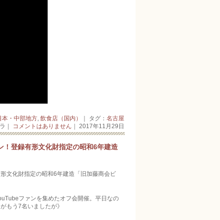
日本・中部地方
,
飲食店（国内）
｜ タグ：
名古屋
ーラ｜
コメントはありません
｜ 2017年11月29日
ン！登録有形文化財指定の昭和6年建造
形文化財指定の昭和6年建造「旧加藤商会ビ
uTubeファンを集めたオフ会開催。平日なの
がもう7名いましたが》