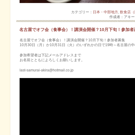
カテゴリー：
日本・中部地方
,
飲食店（
作成者：アキ
名古屋でオフ会（食事会）！講演会開催？10月下旬！参加者
名古屋でオフ会（食事会）！講演会開催？10月下旬！参加者募集
10月30日（月）か10月31日（火）のいずれかの日で19時～名古屋の
参加希望者は下記メールアドレスまで
お名前とともによろしくお願いします。
last-samurai-akira@hotmail.co.jp