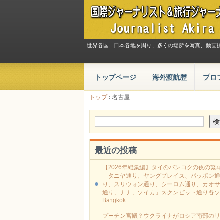
世界各国、日本各地を周り、多くの場所を写真、動画
トップページ
海外渡航歴
プロ
トップ
›
名古屋
最近の投稿
【2026年総集編】タイのバンコクの夜の繁
「タニヤ通り、ヤングプレイス、パッポン通
り、スリウォン通り、シーロム通り、カオサ
通り、ナナ、ソイカ」スクンビット通り各ソ
Bangkok
プーチン宮殿？ウクライナがロシア南部のリ