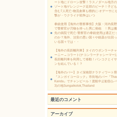
ート地にドローン攻撃！ラスノダール地方の
ゾート地ゲレンジーク近郊のビーチ！子ども
含む7人死亡-物流倉庫も標的に‐オデーサに
撃が・ウクライナ戦争はいつ
拳銃使用【海外の警察事情】大阪・河内長野
で警察官が刃物を持った男に発砲 ！男は搬
先の病院で死亡-警察官の拳銃使用は適正だ
のか？海外、治安の悪い国々や銃器が出回っ
いる国々では・・
【海外の長距離列車】タイのウボンラーチャ
ーニー→コラート(ナコンラーチャシーマー)
長距離列車を利用して移動！バンコクとイサ
ンを結んでいる！？
【海外のバー】タイ深南部ナラティワート県
『スンガイコーロック』市街地のバー『Thaw
Kanda』でチャンビール！渡航中止勧告(レ
3)の地Sungaikolok,Thailand
最近のコメント
アーカイブ