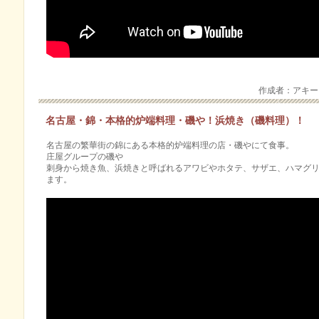
作成者：アキ
名古屋・錦・本格的炉端料理・磯や！浜焼き（磯料理）！
名古屋の繁華街の錦にある本格的炉端料理の店・磯やにて食事。
庄屋グループの磯や
刺身から焼き魚、浜焼きと呼ばれるアワビやホタテ、サザエ、ハマグ
ます。