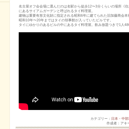
名古屋オフ会会場に選んだのは名駅から徒歩12〜3分くらいの場所《
にあるサイアムガーデンと呼ばれるタイ料理屋。
建物は重要有形文化財に指定される昭和6年に建てられた旧加藤商会本
昭和10年〜20年まではタイの領事館が入っていたビルです。
タイにゆかりのあるビルの中にあるタイ料理屋。飲み放題つきで1人480
カテゴリー：
日本・中部
作成者：アキ