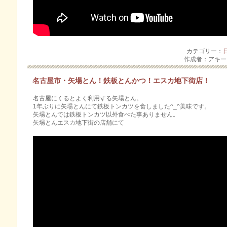
カテゴリー：
作成者：アキ
名古屋市・矢場とん！鉄板とんかつ！エスカ地下街店！
名古屋にくるとよく利用する矢場とん。
1年ぶりに矢場とんにて鉄板トンカツを食しました^_^美味です。
矢場とんでは鉄板トンカツ以外食べた事ありません。
矢場とんエスカ地下街の店舗にて