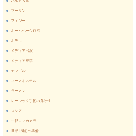
バルト３国
ブータン
フィジー
ホームページ作成
ホテル
メディア出演
メディア寄稿
モンゴル
ユースホステル
ラーメン
レーシック手術の危険性
ロシア
一眼レフカメラ
世界1周前の準備