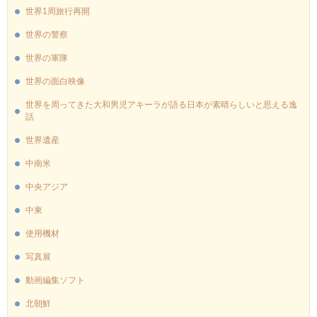
世界1周旅行再開
世界の警察
世界の軍隊
世界の面白映像
世界を周ってきた大和男児アキーラが語る日本が素晴らしいと思える逸
話
世界遺産
中南米
中央アジア
中東
使用機材
写真展
動画編集ソフト
北朝鮮