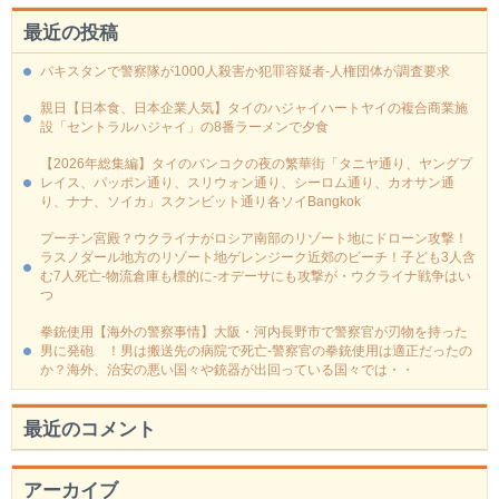
最近の投稿
パキスタンで警察隊が1000人殺害か犯罪容疑者-人権団体が調査要求
親日【日本食、日本企業人気】タイのハジャイハートヤイの複合商業施
設「セントラルハジャイ」の8番ラーメンで夕食
【2026年総集編】タイのバンコクの夜の繁華街「タニヤ通り、ヤングプ
レイス、パッポン通り、スリウォン通り、シーロム通り、カオサン通
り、ナナ、ソイカ」スクンビット通り各ソイBangkok
プーチン宮殿？ウクライナがロシア南部のリゾート地にドローン攻撃！
ラスノダール地方のリゾート地ゲレンジーク近郊のビーチ！子ども3人含
む7人死亡-物流倉庫も標的に‐オデーサにも攻撃が・ウクライナ戦争はい
つ
拳銃使用【海外の警察事情】大阪・河内長野市で警察官が刃物を持った
男に発砲 ！男は搬送先の病院で死亡-警察官の拳銃使用は適正だったの
か？海外、治安の悪い国々や銃器が出回っている国々では・・
最近のコメント
アーカイブ