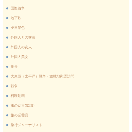
国際紛争
地下鉄
夕日景色
外国人との交流
外国人の友人
外国人美女
夜景
大東亜（太平洋）戦争・激戦地慰霊訪問
戦争
料理動画
旅の助言(知識）
旅の必需品
旅行ジャーナリスト