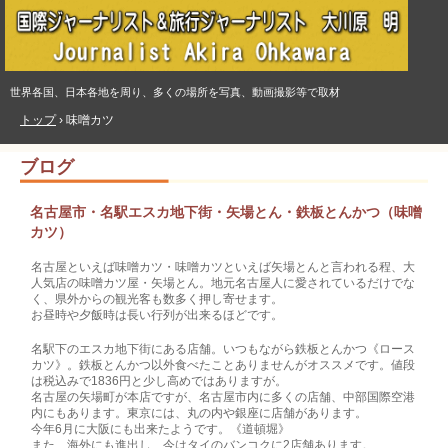
世界各国、日本各地を周り、多くの場所を写真、動画撮影等で取材
トップ
›
味噌カツ
ブログ
名古屋市・名駅エスカ地下街・矢場とん・鉄板とんかつ（味噌
カツ）
名古屋といえば味噌カツ・味噌カツといえば矢場とんと言われる程、大
人気店の味噌カツ屋・矢場とん。地元名古屋人に愛されているだけでな
く、県外からの観光客も数多く押し寄せます。
お昼時や夕飯時は長い行列が出来るほどです。
名駅下のエスカ地下街にある店舗。いつもながら鉄板とんかつ《ロース
カツ》。鉄板とんかつ以外食べたことありませんがオススメです。値段
は税込みで1836円と少し高めではありますが。
名古屋の矢場町が本店ですが、名古屋市内に多くの店舗、中部国際空港
内にもあります。東京には、丸の内や銀座に店舗があります。
今年6月に大阪にも出来たようです。《道頓堀》
また、海外にも進出し、今はタイのバンコクに2店舗あります。