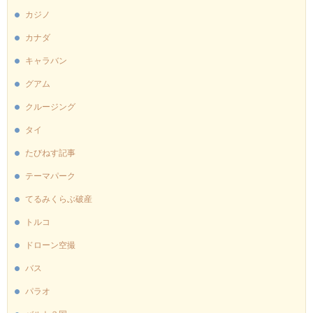
カジノ
カナダ
キャラバン
グアム
クルージング
タイ
たびねす記事
テーマパーク
てるみくらぶ破産
トルコ
ドローン空撮
バス
パラオ