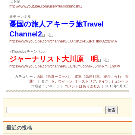
は下記
http://www.youtube.com/user/Yuukokunoshi1
新チャンネル
憂国の旅人アキーラ旅Travel
Channel2
は下記
https://www.youtube.com/channel/UCU73nZx4SBPzHfrdUZxBWlA
別Youtubeチャンネル
ジャーナリスト大川原 明
は下記
https://www.youtube.com/channel/UCEfs6mugbMR65m4RmF1hXIw
カテゴリー：
西欧（西ヨーロッパ）
,
電車（高速列車、寝台、夜行、普
通）
｜ タグ：
RJ
,
ウイーン
,
オーストリア
,
ドイツ
,
ミュンヘン
作成者：アキーラ｜
コメントはありません
｜ 2015年5月3日
最近の投稿