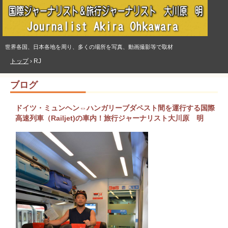
世界各国、日本各地を周り、多くの場所を写真、動画撮影等で取材
トップ
›
RJ
ブログ
ドイツ・ミュンヘン⇔ハンガリーブダペスト間を運行する国際
高速列車（Railjet)の車内！旅行ジャーナリスト大川原 明