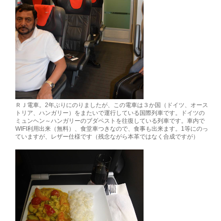
ＲＪ電車。2年ぶりにのりましたが、この電車は３か国（ドイツ、オース
トリア、ハンガリー）をまたいで運行している国際列車です。ドイツの
ミュンヘン～ハンガリーのブダペストを往復している列車です。車内で
WIFI利用出来（無料）、食堂車つきなので、食事も出来ます。1等にのっ
ていますが、レザー仕様です（残念ながら本革ではなく合成ですが）