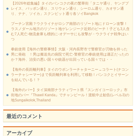
【2026年総集編】タイのバンコクの夜の繁華街「タニヤ通り、ヤングプ
レイス、パッポン通り、スリウォン通り、シーロム通り、カオサン通
り、ナナ、ソイカ」スクンビット通り各ソイBangkok
プーチン宮殿？ウクライナがロシア南部のリゾート地にドローン攻撃！
ラスノダール地方のリゾート地ゲレンジーク近郊のビーチ！子ども3人含
む7人死亡-物流倉庫も標的に‐オデーサにも攻撃が・ウクライナ戦争はい
つ
拳銃使用【海外の警察事情】大阪・河内長野市で警察官が刃物を持った
男に発砲 ！男は搬送先の病院で死亡-警察官の拳銃使用は適正だったの
か？海外、治安の悪い国々や銃器が出回っている国々では・・
【海外の長距離列車】タイのウボンラーチャターニー→コラート(ナコン
ラーチャシーマー)まで長距離列車を利用して移動！バンコクとイサーン
を結んでいる！？
【海外のバー】タイ深南部ナラティワート県『スンガイコーロック』市
街地のバー『Thawil Kanda』でチャンビール！渡航中止勧告(レベル3)の
地Sungaikolok,Thailand
最近のコメント
アーカイブ