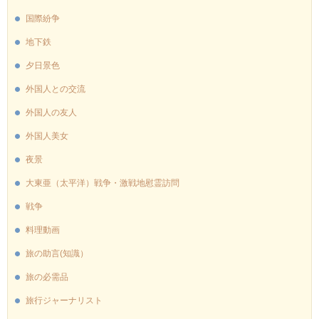
国際紛争
地下鉄
夕日景色
外国人との交流
外国人の友人
外国人美女
夜景
大東亜（太平洋）戦争・激戦地慰霊訪問
戦争
料理動画
旅の助言(知識）
旅の必需品
旅行ジャーナリスト