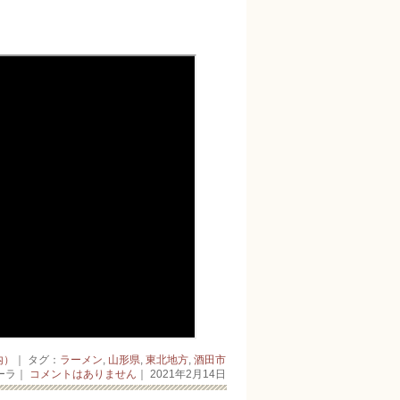
内）
｜ タグ：
ラーメン
,
山形県
,
東北地方
,
酒田市
ーラ｜
コメントはありません
｜ 2021年2月14日