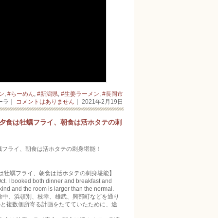
ン
,
#らーめん
,
#新潟県
,
#生姜ラーメン
,
#長岡市
ーラ｜
コメントはありません
｜ 2021年2月19日
！夕食は牡蠣フライ、朝食は活ホタテの刺
蠣フライ、朝食は活ホタテの刺身堪能！
は牡蠣フライ、朝食は活ホタテの刺身堪能】
 Oct. I booked both dinner and breakfast and
 kind and the room is larger than the normal.
。途中、浜頓別、枝幸、雄武、興部町などを通り
のと複数個所寄る計画をたてていたために、途