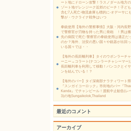
ート地にドローン攻撃！ラスノダール地方の
ゾート地ゲレンジーク近郊のビーチ！子ども
含む7人死亡-物流倉庫も標的に‐オデーサに
撃が・ウクライナ戦争はいつ
拳銃使用【海外の警察事情】大阪・河内長野
で警察官が刃物を持った男に発砲 ！男は搬
先の病院で死亡-警察官の拳銃使用は適正だ
のか？海外、治安の悪い国々や銃器が出回っ
いる国々では・・
【海外の長距離列車】タイのウボンラーチャ
ーニー→コラート(ナコンラーチャシーマー)
長距離列車を利用して移動！バンコクとイサ
ンを結んでいる！？
【海外のバー】タイ深南部ナラティワート県
『スンガイコーロック』市街地のバー『Thaw
Kanda』でチャンビール！渡航中止勧告(レ
3)の地Sungaikolok,Thailand
最近のコメント
アーカイブ