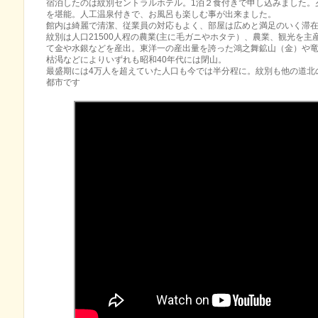
宿泊したのは紋別セントラルホテル。1泊２食付きで申し込みました。
を堪能。人工温泉付きで、お風呂も楽しむ事が出来ました。
館内は綺麗で清潔、従業員の対応もよく、部屋は広めと満足のいく滞
紋別は人口21500人程の農業(主に毛ガニやホタテ）、農業、観光を
て金や水銀などを産出。東洋一の産出量を誇った鴻之舞鉱山（金）や
枯渇などによりいずれも昭和40年代には閉山。
最盛期には4万人を超えていた人口も今では半分程に。紋別も他の道北
都市です