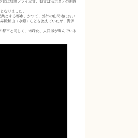
夕食は牡蠣フライ定食、朝食は活ホタテの刺身
在となりました。
主産業とする都市。かつて、郊外の山間地におい
竜昇殿鉱山（水銀）などを抱えていたが、資源
の都市と同じく、過疎化、人口減が進んでいる