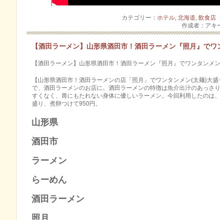
カテゴリー：
ホテル
,
北海道
,
飲食店
作成者：アキ
【酒田ラーメン】山形県酒田市！酒田ラーメン『照月』でワ
【酒田ラーメン】山形県酒田市！酒田ラーメン『照月』でワンタンメン！Ramen at Sho
【山形県酒田市！酒田ラーメンの店「照月」でワンタンメン(太麺)大
で、酒田ラーメンのお店に。酒田ラーメンの特徴は魚介出汁のあっさ
すくなく、胃にもたれない身体に優しいラーメン。今回利用したのは
盛り、煮卵つけて950円。
山形県​
酒田市​
ラーメン​
らーめん​
酒田ラーメン​
照月​