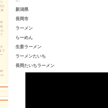
た。
リ
3人
新潟県​
も攻
長岡市​
市
送
ラーメン​
った
て
らーめん​
生姜ラーメン​
タ
まで
ー
ラーメンたいち​
長岡たいちラーメン
il
ベル