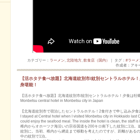
カテゴリー：
ラーメン
,
北陸地方
,
飲食店（国内）
｜ タグ：
#ラーメ
作成者：アキ
【活ホタテ食べ放題】北海道紋別市/紋別セントラルホテル
身堪能！
【活ホタテ食べ放題】北海道紋別市/紋別セントラルホテル！夕食は牡
Monbetsu central hotel in Monbetsu city in Japan
【北海道紋別市で宿泊したセントラルホテル！2食付きで申し込み夕食
I stayed at Central hotel when I visited Monbetsu city in Hokkaido last
could enjoy the seafood meal. The inside the hotel is clean, the staff is
稚内からオホーツク海沿いの宗谷国道を200キロ南下した紋別に1泊
紋別に。当初、稚内から網走まで移動を考えたのですが、距離がある
中の紋別で1泊。