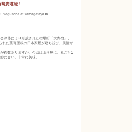
)蕎麦堪能！
a at Yamagataya in
に会津藩により形成された宿場町「大内宿」。
られた藁葺屋根の日本家屋が建ち並び、風情が
が複数ありますが、今回は山形屋に。丸ごと1
絶妙に合い、非常に美味。