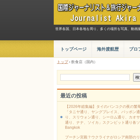
世界各国、日本各地を周り、多くの場所を写真、動画
トップページ
海外渡航歴
プロ
トップ
›
飲食店（国内）
最近の投稿
【2026年総集編】タイのバンコクの夜の繁
「タニヤ通り、ヤングプレイス、パッポン通
り、スリウォン通り、シーロム通り、カオサ
通り、ナナ、ソイカ」スクンビット通り各ソ
Bangkok
プーチン宮殿？ウクライナがロシア南部のリ