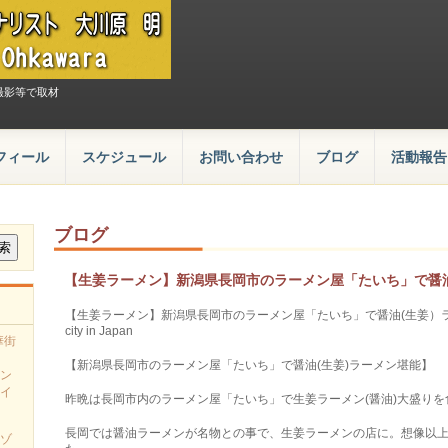
撮影等で取材
フィール
スケジュール
お問い合わせ
ブログ
活動報告
ブログ
【生姜ラーメン】新潟県長岡市のラーメン屋「たいち」で醤
【生姜ラーメン】新潟県長岡市のラーメン屋「たいち」で醤油(生姜）ラーメン堪能！T
city in Japan
華街
【新潟県長岡市のラーメン屋「たいち」で醤油(生姜)ラーメン堪能】
ン
イ
昨晩は長岡市内のラーメン屋「たいち」で生姜ラーメン(醤油)大盛りを
長岡では醤油ラーメンが名物との事で、生姜ラーメンの店に。想像以
ゾ