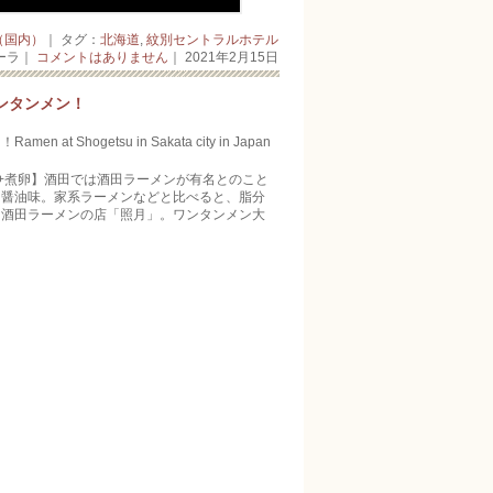
（国内）
｜ タグ：
北海道
,
紋別セントラルホテル
ーラ｜
コメントはありません
｜ 2021年2月15日
ンタンメン！
getsu in Sakata city in Japan
盛+煮卵】酒田では酒田ラーメンが有名とのこと
り醤油味。家系ラーメンなどと比べると、脂分
、酒田ラーメンの店「照月」。ワンタンメン大