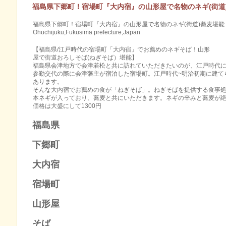
福島県下郷町！宿場町『大内宿』の山形屋で名物のネギ(街道
福島県下郷町！宿場町『大内宿』の山形屋で名物のネギ(街道)蕎麦堪能！Negi-sob
Ohuchijuku,Fukusima prefecture,Japan
【福島県/江戸時代の宿場町「大内宿」でお薦めのネギそば！山形
屋で街道おろしそば(ねぎそば）堪能】
福島県会津地方で会津若松と共に訪れていただきたいのが、江戸時代
参勤交代の際に会津藩主が宿泊した宿場町。江戸時代~明治初期に建て
あります。
そんな大内宿でお薦めの食が「ねぎそば」。ねぎそばを提供する食事処
本ネギが入っており、蕎麦と共にいただきます。ネギの辛みと蕎麦が
価格は大盛にして1300円
福島県​
下郷町​
大内宿​
宿場町​
山形屋​
そば​